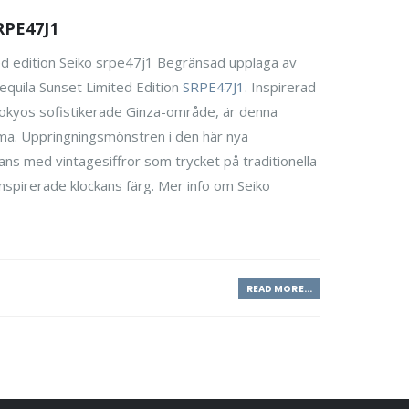
RPE47J1
ed edition Seiko srpe47j1 Begränsad upplaga av
quila Sunset Limited Edition
SRPE47J1
. Inspirerad
i Tokyos sofistikerade Ginza-område, är denna
ma. Uppringningsmönstren i den här nya
mans med vintagesiffror som trycket på traditionella
inspirerade klockans färg. Mer info om Seiko
READ MORE...