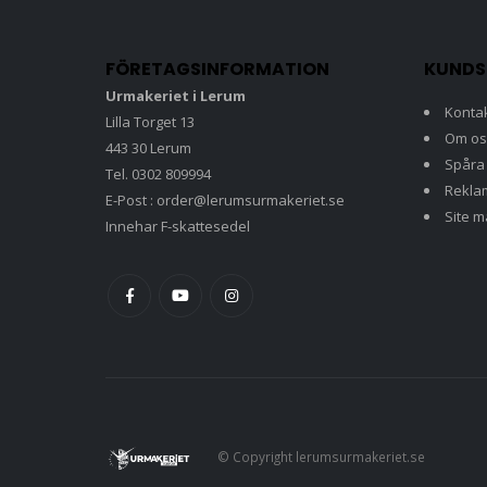
FÖRETAGSINFORMATION
KUNDS
Urmakeriet i Lerum
Konta
Lilla Torget 13
Om os
443 30 Lerum
Spåra
Tel. 0302 809994
Rekla
E-Post : order@lerumsurmakeriet.se
Site 
Innehar F-skattesedel
© Copyright lerumsurmakeriet.se