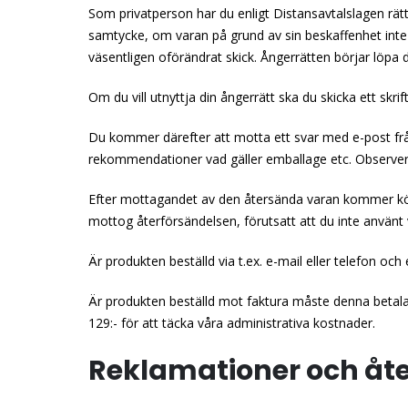
Som privatperson har du enligt Distansavtalslagen rätt
samtycke, om varan på grund av sin beskaffenhet inte 
väsentligen oförändrat skick. Ångerrätten börjar löpa d
Om du vill utnyttja din ångerrätt ska du skicka ett skrif
Du kommer därefter att motta ett svar med e-post från 
rekommendationer vad gäller emballage etc. Observera
Efter mottagandet av den återsända varan kommer köpe
mottog återförsändelsen, förutsatt att du inte använt
Är produkten beställd via t.ex. e-mail eller telefon och 
Är produkten beställd mot faktura måste denna betalas e
129:- för att täcka våra administrativa kostnader.
Reklamationer och återk