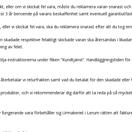
 eller om vi skickat fel vara, måste du reklamera varan snarast och
st 3 år beroende på varans beskaffenhet samt eventuell garantiutfäst
ler vi skickat fel vara, ska du reklamera snarast efter att du tog em
den skadade respektive felaktigt skickade varan ska återsändas i li
ng av felet.
ölja instruktionerna under fliken ”Kundtjänst”. Handläggningstiden för
d, återbetalar vi returfrakten samt vad du betalat för den skadade eller 
rodukter, och vi rekommenderar dig därför att ta reda på så mycket s
 av fungerande vara förbehåller sig Urmakeriet i Lerum rätten att fak