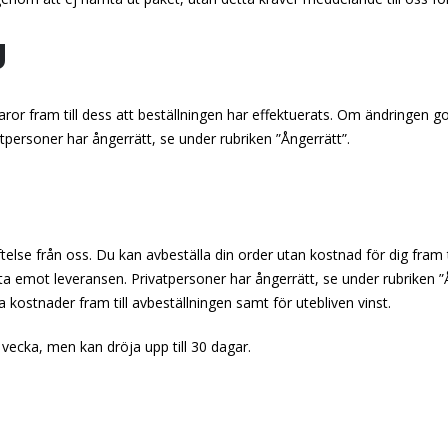
g
varor fram till dess att beställningen har effektuerats. Om ändringen 
atpersoner har ångerrätt, se under rubriken ”Ångerrätt”.
ftelse från oss. Du kan avbeställa din order utan kostnad för dig fram t
att ta emot leveransen. Privatpersoner har ångerrätt, se under rubriken
a kostnader fram till avbeställningen samt för utebliven vinst.
ecka, men kan dröja upp till 30 dagar.