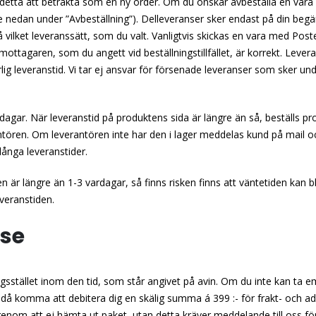
 detta att betrakta som en ny order. Om du önskar avbeställa en vara
(se nedan under ”Avbeställning”). Delleveranser sker endast på din begä
å vilket leveranssätt, som du valt. Vanligtvis skickas en vara med Po
ch mottagaren, som du angett vid beställningstillfället, är korrekt. Le
lig leveranstid. Vi tar ej ansvar för försenade leveranser som sker und
rdagar. När leveranstid på produktens sida är längre än så, beställs pr
antören. Om leverantören inte har den i lager meddelas kund på mail 
 långa leveranstider.
en är längre än 1-3 vardagar, så finns risken finns att väntetiden kan bl
veranstiden.
se
gsstället inom den tid, som står angivet på avin. Om du inte kan ta em
 kan då komma att debitera dig en skälig summa á 399 :- för frakt- och 
 genom att ej hämta ut paket, utan detta kräver meddelande till oss för