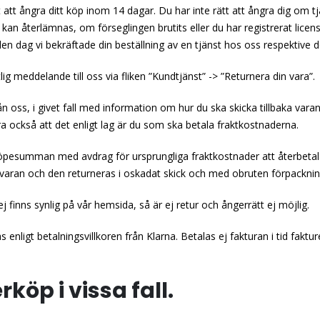
 att ångra ditt köp inom 14 dagar. Du har inte rätt att ångra dig om 
kan återlämnas, om förseglingen brutits eller du har registrerat lic
en dag vi bekräftade din beställning av en tjänst hos oss respektive de
tlig meddelande till oss via fliken ”Kundtjänst” -> ”Returnera din vara”.
oss, i givet fall med information om hur du ska skicka tillbaka varan
 också att det enligt lag är du som ska betala fraktkostnaderna.
summan med avdrag för ursprungliga fraktkostnader att återbetalas 
 varan och den returneras i oskadat skick och med obruten förpacknin
ej finns synlig på vår hemsida, så är ej retur och ångerrätt ej möjlig.
nligt betalningsvillkoren från Klarna. Betalas ej fakturan i tid faktur
öp i vissa fall.