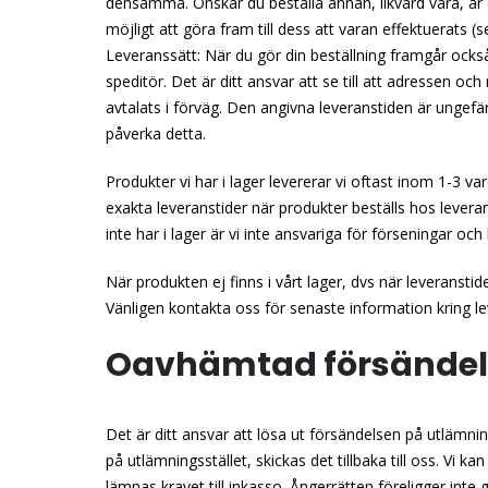
densamma. Önskar du beställa annan, likvärd vara, är
möjligt att göra fram till dess att varan effektuerats 
Leveranssätt: När du gör din beställning framgår ocks
speditör. Det är ditt ansvar att se till att adressen o
avtalats i förväg. Den angivna leveranstiden är ungefär
påverka detta.
Produkter vi har i lager levererar vi oftast inom 1-3 va
exakta leveranstider när produkter beställs hos lever
inte har i lager är vi inte ansvariga för förseningar och
När produkten ej finns i vårt lager, dvs när leveranstid
Vänligen kontakta oss för senaste information kring le
Oavhämtad försändel
Det är ditt ansvar att lösa ut försändelsen på utlämnin
på utlämningsstället, skickas det tillbaka till oss. Vi
lämnas kravet till inkasso. Ångerrätten föreligger inte