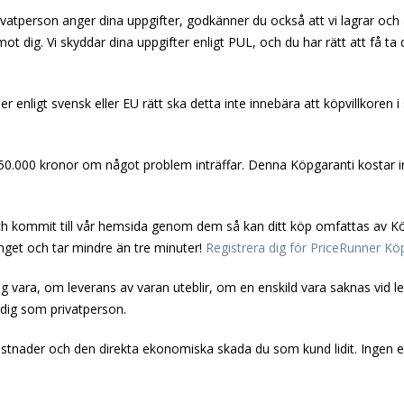
ivatperson anger dina uppgifter, godkänner du också att vi lagrar och
ot dig. Vi skyddar dina uppgifter enligt PUL, och du har rätt att få t
er enligt svensk eller EU rätt ska detta inte innebära att köpvillkoren i si
50.000 kronor om något problem inträffar. Denna Köpgaranti kostar i
 kommit till vår hemsida genom dem så kan ditt köp omfattas av Köp
inget och tar mindre än tre minuter!
Registrera dig för PriceRunner Kö
g vara, om leverans av varan uteblir, om en enskild vara saknas vid le
 dig som privatperson.
stnader och den direkta ekonomiska skada du som kund lidit. Ingen ers