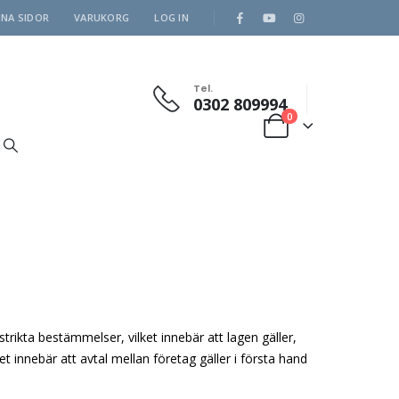
INA SIDOR
VARUKORG
LOG IN
Tel.
0302 809994
0
ikta bestämmelser, vilket innebär att lagen gäller,
et innebär att avtal mellan företag gäller i första hand