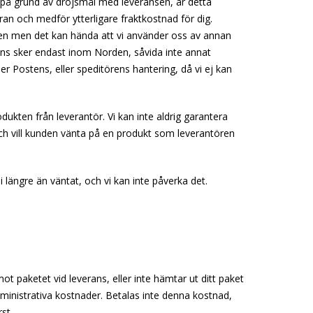
 på grund av dröjsmål med leveransen, är detta
ran och medför ytterligare fraktkostnad för dig.
sten men det kan hända att vi använder oss av annan
verans sker endast inom Norden, såvida inte annat
er Postens, eller speditörens hantering, då vi ej kan
odukten från leverantör. Vi kan inte aldrig garantera
och vill kunden vänta på en produkt som leverantören
i längre än väntat, och vi kan inte påverka det.
ot paketet vid leverans, eller inte hämtar ut ditt paket
administrativa kostnader. Betalas inte denna kostnad,
st.