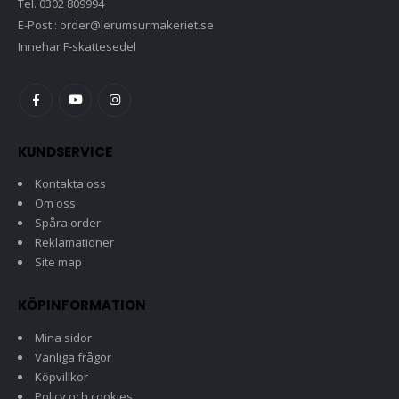
Tel. 0302 809994
E-Post : order@lerumsurmakeriet.se
Innehar F-skattesedel
KUNDSERVICE
Kontakta oss
Om oss
Spåra order
Reklamationer
Site map
KÖPINFORMATION
Mina sidor
Vanliga frågor
Köpvillkor
Policy och cookies