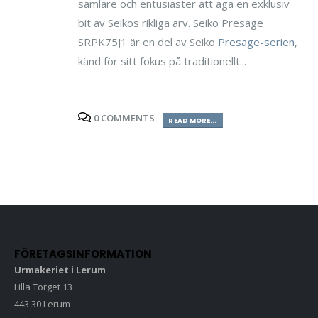
samlare och entusiaster att äga en exklusiv
bit av Seikos rikliga arv. Seiko Presage
SRPK75J1 är en del av Seiko
Presage-serien
,
känd för sitt fokus på traditionellt...
0 COMMENTS
READ MORE...
FÖRETAGSINFORMATION
Urmakeriet i Lerum
Lilla Torget 13
443 30 Lerum