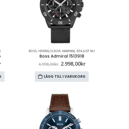
J
BOSS
,
HERRKLOCKOR
,
KAMPANJ
,
REA JUST NU
6
Boss Admiral 1513918
r
2.998,00
kr
4.998,00
kr
G
LÄGG TILL I VARUKORG