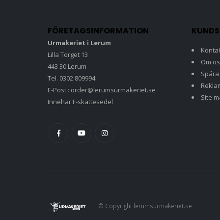
FÖRETAGSINFORMATION
KUNDS
Urmakeriet i Lerum
Konta
Lilla Torget 13
Om os
443 30 Lerum
Spåra
Tel. 0302 809994
Rekla
E-Post : order@lerumsurmakeriet.se
Site 
Innehar F-skattesedel
© Copyright lerumsurmakeriet.se