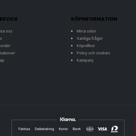
ERVICE
KÖPINFORMATION
kta oss
Mina sidor
s
Vanliga frågor
 order
Köpvillkor
mationer
Policy och cookies
map
Kampanj