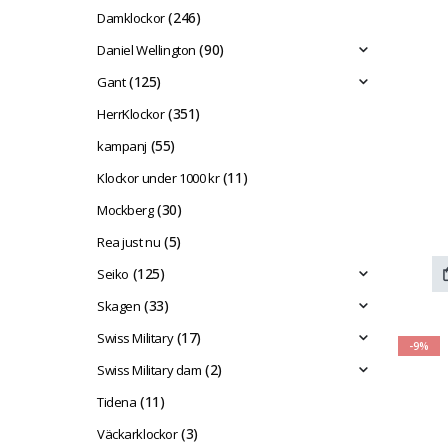
(246)
Damklockor
(90)
Daniel Wellington
(125)
Gant
(351)
HerrKlockor
(55)
kampanj
(11)
Klockor under 1000 kr
(30)
Mockberg
(5)
Rea just nu
(125)
Seiko
(33)
Skagen
(17)
Swiss Military
-9%
(2)
Swiss Military dam
(11)
Tidena
(3)
Väckarklockor