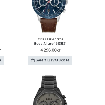
J
BOSS
,
HERRKLOCKOR
Boss Allure 1513921
r
4.298,00
kr
G
LÄGG TILL I VARUKORG