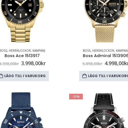
BOSS
,
HERRKLOCKOR
,
KAMPANJ
BOSS
,
HERRKLOCKOR
,
KAMPAN
Boss Ace 1513917
Boss Admiral 151390
3.998,00
kr
4.998,00
k
4.398,00
kr
5.898,00
kr
LÄGG TILL I VARUKORG
LÄGG TILL I VARUKOR
-21%