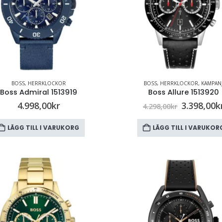
BOSS
,
HERRKLOCKOR
BOSS
,
HERRKLOCKOR
,
KAMPAN
Boss Admiral 1513919
Boss Allure 1513920
4.998,00
kr
3.398,00
k
4.298,00
kr
LÄGG TILL I VARUKORG
LÄGG TILL I VARUKOR