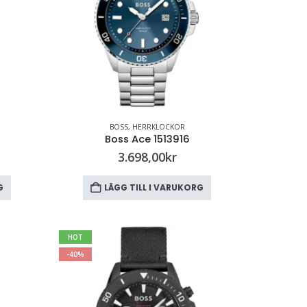
BOSS
,
HERRKLOCKOR
Boss Ace 1513916
3.698,00
kr
G
LÄGG TILL I VARUKORG
HOT
-40%