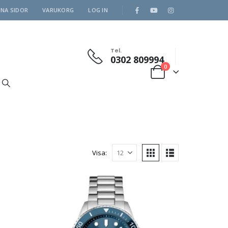
INA SIDOR
VARUKORG
LOG IN
Tel.
0302 809994
0
Visa: