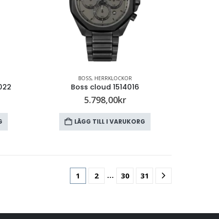
BOSS
,
HERRKLOCKOR
022
Boss cloud 1514016
5.798,00
kr
G
LÄGG TILL I VARUKORG
…
1
2
30
31