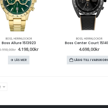
BOSS
,
HERRKLOCKOR
BOSS
,
HERRKLOCKOR
Boss Allure 1513923
Boss Center Court 1514
4.198,00
kr
4.698,00
kr
5.998,00
kr
LÄS MER
LÄGG TILL I VARUKOR