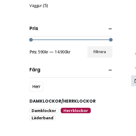
(5)
Väggur
Pris
Pris:
590kr
—
14.900kr
Filtrera
Färg
Herr
DAMKLOCKOR/HERRKLOCKOR
Damklockor
Herrklockor
Läderband