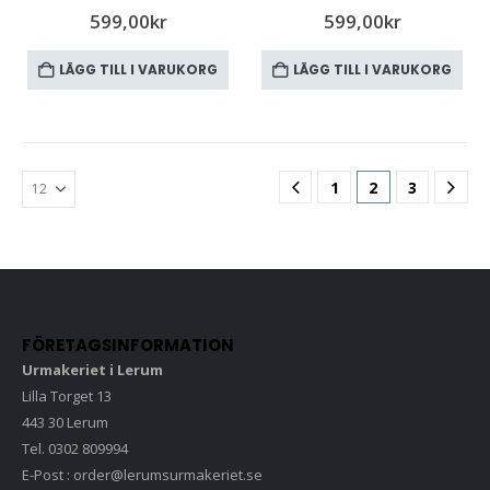
599,00
kr
599,00
kr
LÄGG TILL I VARUKORG
LÄGG TILL I VARUKORG
1
2
3
FÖRETAGSINFORMATION
Urmakeriet i Lerum
Lilla Torget 13
443 30 Lerum
Tel. 0302 809994
E-Post : order@lerumsurmakeriet.se