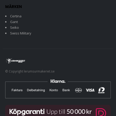
MÄRKEN
Certina
Gant
Seiko
Swiss Military
© Copyright lerumsurmakeriet.se