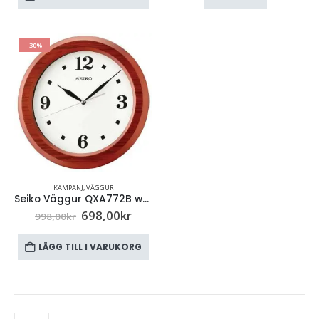
-30%
KAMPANJ
,
VÄGGUR
Seiko Väggur QXA772B wooden case
698,00
kr
998,00
kr
LÄGG TILL I VARUKORG