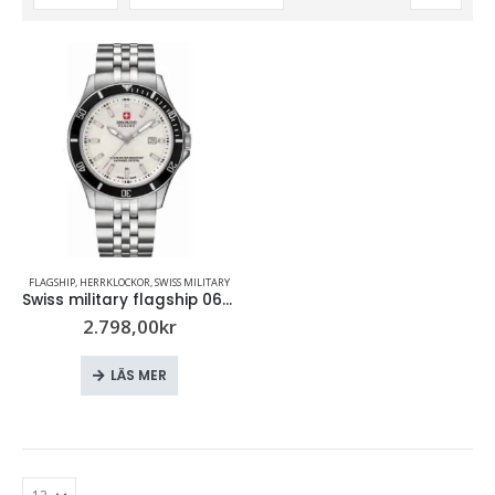
FLAGSHIP
,
HERRKLOCKOR
,
SWISS MILITARY
Swiss military flagship 06-5161.2.04.001.07
2.798,00
kr
LÄS MER