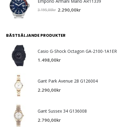
Emporio Armani Mario AR11339
2.290,00
kr
3.195,00
kr
BÄSTSÄLJANDE PRODUKTER
Casio G-Shock Octagon GA-2100-1A1ER
1.498,00
kr
Gant Park Avenue 28 G126004
2.290,00
kr
Gant Sussex 34 G136008
2.790,00
kr