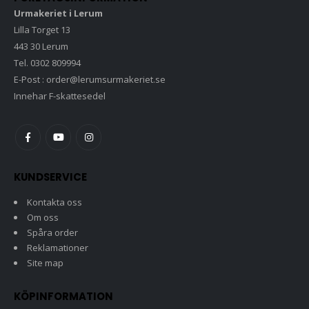
Urmakeriet i Lerum
Lilla Torget 13
443 30 Lerum
Tel. 0302 809994
E-Post : order@lerumsurmakeriet.se
Innehar F-skattesedel
KUNDSERVICE
Kontakta oss
Om oss
Spåra order
Reklamationer
Site map
KÖPINFORMATION