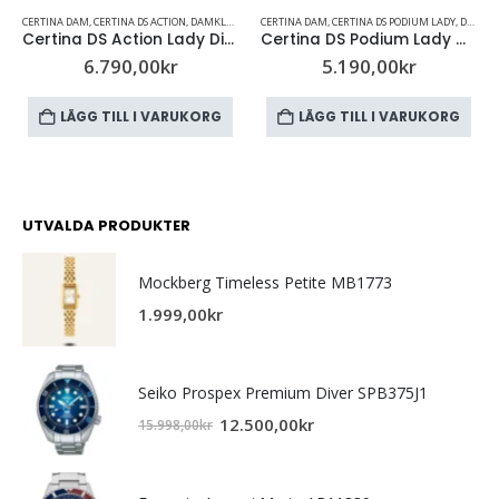
CERTINA DAM
,
CERTINA DS PODIUM LADY
,
DAMKLOCKOR
CERTINA DAM
,
CERTINA DS ACTION
,
DAMKLOCKOR
n Lady Diamonds C0320511103600
Certina DS Podium Lady C034.210.11.037.00
Certina DS Action Lady Diamonds C032.051.11.116.00
5.190,00
kr
6.790,00
kr
LÄGG TILL I VARUKORG
LÄGG TILL I VARUKORG
UTVALDA PRODUKTER
Mockberg Timeless Petite MB1773
1.999,00
kr
Seiko Prospex Premium Diver SPB375J1
12.500,00
kr
15.998,00
kr