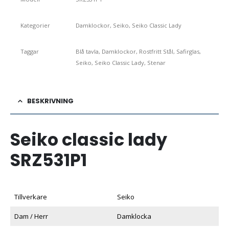
Kategorier
Damklockor
,
Seiko
,
Seiko Classic Lady
Taggar
Blå tavla
,
Damklockor
,
Rostfritt Stål
,
Safirglas
,
Seiko
,
Seiko Classic Lady
,
Stenar
BESKRIVNING
Seiko classic lady
SRZ531P1
Tillverkare
Seiko
Dam / Herr
Damklocka