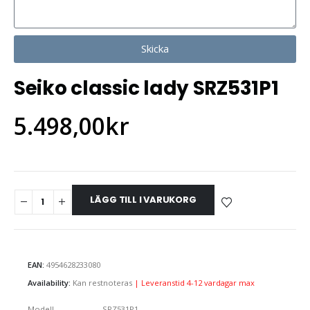
Skicka
Seiko classic lady SRZ531P1
5.498,00
kr
LÄGG TILL I VARUKORG
EAN:
4954628233080
Availability:
Kan restnoteras
| Leveranstid 4-12 vardagar max
Modell
SRZ531P1